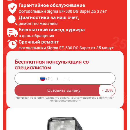
Гарантийное обслуживание
фотовспышки Sigma EF-530 DG Super до 3 лет
Диагностика за наш счет,
ремонт по желанию
Бесплатный выезд курьера
в день обращения
Срочный ремонт
фотовспышки Sigma EF-530 DG Super от 35 минут
Бесплатная консультация со
специалистом
Оставить заявку
Нажимая на кнопку "Оставить заявку" Вы соглашаетесь c
политикой
конфиденциальности