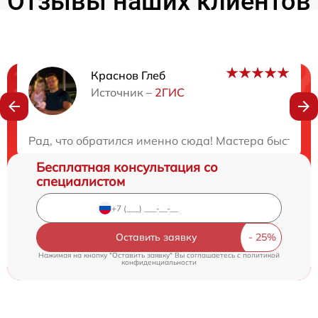
Отзывы наших клиентов
Краснов Глеб
Нужна консультация?
Источник –
2ГИС
Закажите бесплатную консультацию
Рад, что обратился именно сюда! Мастера быстро 
Бесплатная консультация со
специалистом
Оставить заявку
Нажимая на кнопку "Оставить заявку" Вы соглашаетесь c
политикой
конфиденциальности